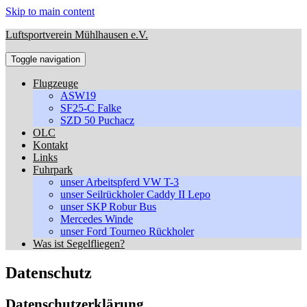
Skip to main content
Luftsportverein Mühlhausen e.V.
Toggle navigation
Flugzeuge
ASW19
SF25-C Falke
SZD 50 Puchacz
OLC
Kontakt
Links
Fuhrpark
unser Arbeitspferd VW T-3
unser Seilrückholer Caddy II Lepo
unser SKP Robur Bus
Mercedes Winde
unser Ford Tourneo Rückholer
Was ist Segelfliegen?
Datenschutz
Datenschutzerklärung